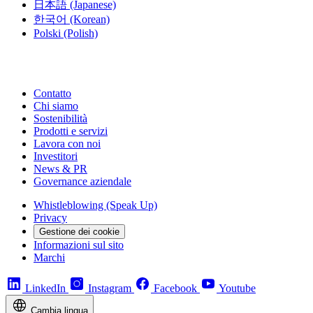
日本語
(Japanese)
한국어
(Korean)
Polski
(Polish)
Contatto
Chi siamo
Sostenibilità
Prodotti e servizi
Lavora con noi
Investitori
News & PR
Governance aziendale
Whistleblowing (Speak Up)
Privacy
Gestione dei cookie
Informazioni sul sito
Marchi
LinkedIn
Instagram
Facebook
Youtube
Cambia lingua