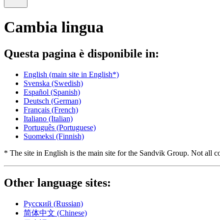
Cambia lingua
Questa pagina è disponibile in:
English
(main site in English*)
Svenska
(Swedish)
Español
(Spanish)
Deutsch
(German)
Français
(French)
Italiano
(Italian)
Português
(Portuguese)
Suomeksi
(Finnish)
* The site in English is the main site for the Sandvik Group. Not all co
Other language sites:
Русский
(Russian)
简体中文
(Chinese)