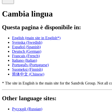
Cambia lingua
Questa pagina è disponibile in:
English
(main site in English*)
Svenska
(Swedish)
Español
(Spanish)
Deutsch
(German)
Français
(French)
Italiano
(Italian)
Português
(Portuguese)
Suomeksi
(Finnish)
简体中文
(Chinese)
* The site in English is the main site for the Sandvik Group. Not all co
Other language sites:
Русский
(Russian)