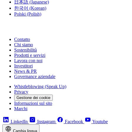
日本語
(Japanese)
한국어
(Korean)
Polski
(Polish)
Contatto
Chi siamo
Sostenibilità
Prodotti e servizi
Lavora con noi
Investitori
News & PR
Governance aziendale
Whistleblowing (Speak Up)
Privacy
Gestione dei cookie
Informazioni sul sito
Marchi
LinkedIn
Instagram
Facebook
Youtube
Cambia lingua