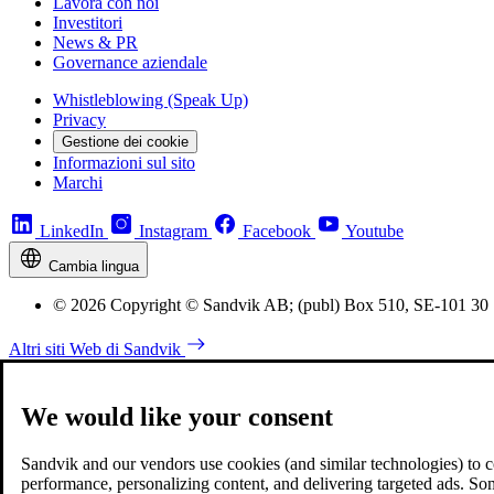
Lavora con noi
Investitori
News & PR
Governance aziendale
Whistleblowing (Speak Up)
Privacy
Gestione dei cookie
Informazioni sul sito
Marchi
LinkedIn
Instagram
Facebook
Youtube
Cambia lingua
© 2026 Copyright © Sandvik AB; (publ) Box 510, SE-101 30
Altri siti Web di Sandvik
We would like your consent
Sandvik and our vendors use cookies (and similar technologies) to coll
performance, personalizing content, and delivering targeted ads. So