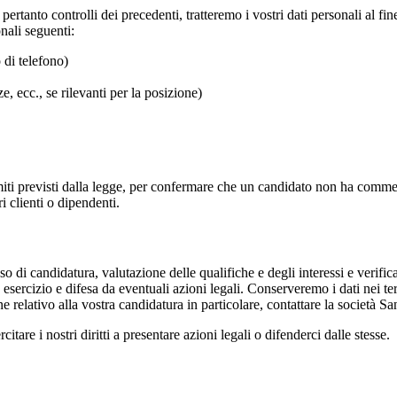
ertanto controlli dei precedenti, tratteremo i vostri dati personali al fin
onali seguenti:
 di telefono)
e, ecc., se rilevanti per la posizione)
imiti previsti dalla legge, per confermare che un candidato non ha commes
ri clienti o dipendenti.
so di candidatura, valutazione delle qualifiche e degli interessi e verifi
sercizio e difesa da eventuali azioni legali. Conserveremo i dati nei ter
e relativo alla vostra candidatura in particolare, contattare la società S
tare i nostri diritti a presentare azioni legali o difenderci dalle stesse.