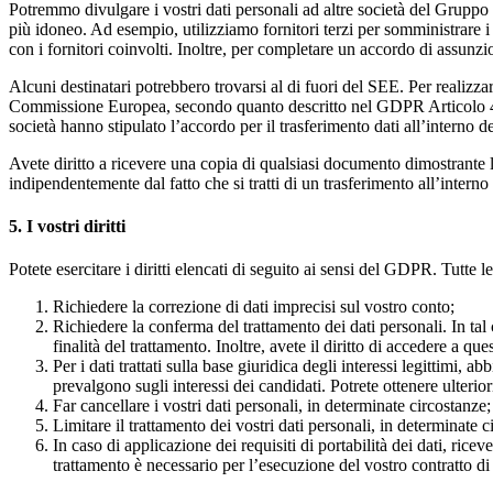
Potremmo divulgare i vostri dati personali ad altre società del Gruppo
più idoneo. Ad esempio, utilizziamo fornitori terzi per somministrare i te
con i fornitori coinvolti. Inoltre, per completare un accordo di assunzio
Alcuni destinatari potrebbero trovarsi al di fuori del SEE. Per realizzar
Commissione Europea, secondo quanto descritto nel GDPR Articolo 46(2)
società hanno stipulato l’accordo per il trasferimento dati all’intern
Avete diritto a ricevere una copia di qualsiasi documento dimostrante l’
indipendentemente dal fatto che si tratti di un trasferimento all’interno
5. I vostri diritti
Potete esercitare i diritti elencati di seguito ai sensi del GDPR. Tutte l
Richiedere la correzione di dati imprecisi sul vostro conto;
Richiedere la conferma del trattamento dei dati personali. In tal 
finalità del trattamento. Inoltre, avete il diritto di accedere a ques
Per i dati trattati sulla base giuridica degli interessi legittimi, 
prevalgono sugli interessi dei candidati. Potrete ottenere ulteri
Far cancellare i vostri dati personali, in determinate circostanze;
Limitare il trattamento dei vostri dati personali, in determinate c
In caso di applicazione dei requisiti di portabilità dei dati, rice
trattamento è necessario per l’esecuzione del vostro contratto d