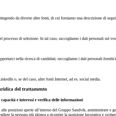
tingendo da diverse altre fonti, di cui forniamo una descrizione di segui
l processo di selezione. In tal caso, raccogliamo i dati personali sul vost
ortarci nella ricerca di candidati, raccogliamo i dati personali fornitic
kedIn o, se del caso, altre fonti Internet, ad es. social media.
iuridica del trattamento
capacità e interessi e verifica delle informazioni
i alle posizioni aperte all’interno del Gruppo Sandvik, amministrare e ges
cegliere la persona più idonea a ricoprire la posizione lavorativa e svolger