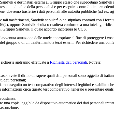
 Sandvik e destinatari esterni al Gruppo stesso che supportano Sandvik ne
st attitudinali e della personalità e per eseguire controlli dei precedenti.
ne, dovremo trasferire i dati personali alle autorità pubbliche (ad es., ag
e tali trasferimenti, Sandvik stipulerà o ha stipulato contratti con i forni
, oppure Sandvik risulta o risulterà conforme a una tutela giuridica de
o del Gruppo Sandvik, il quale accordo incorpora le CCS.
avvenuta attuazione delle tutele appropriate al fine di proteggere i vostr
 del gruppo o di un trasferimento a terzi esterni. Per richiedere una confe
e richieste andranno effettuate a
Richiesta dati personali
. Potrete:
caso, avete il diritto di sapere quali dati personali sono oggetto di tratt
ti dati personali;
abbiamo eseguito un test comparativo degli interessi legittimi e stabilito ch
ori informazioni circa questo test comparativo generale e presentare quals
ircostanze;
vere una copia leggibile da dispositivo automatico dei dati personali tratta
i assunzione.