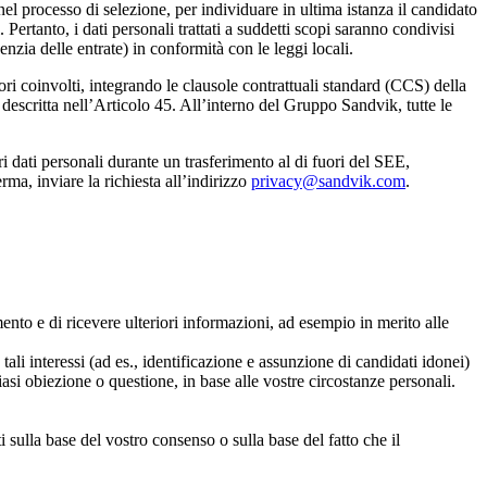
l processo di selezione, per individuare in ultima istanza il candidato
 Pertanto, i dati personali trattati a suddetti scopi saranno condivisi
enzia delle entrate) in conformità con le leggi locali.
tori coinvolti, integrando le clausole contrattuali standard (CCS) della
scritta nell’Articolo 45. All’interno del Gruppo Sandvik, tutte le
i dati personali durante un trasferimento al di fuori del SEE,
rma, inviare la richiesta all’indirizzo
privacy@sandvik.com
.
amento e di ricevere ulteriori informazioni, ad esempio in merito alle
e tali interessi (ad es., identificazione e assunzione di candidati idonei)
iasi obiezione o questione, in base alle vostre circostanze personali.
ti sulla base del vostro consenso o sulla base del fatto che il