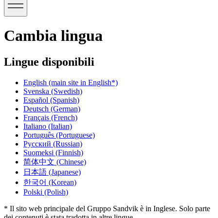
Cambia lingua
Lingue disponibili
English
(main site in English*)
Svenska
(Swedish)
Español
(Spanish)
Deutsch
(German)
Français
(French)
Italiano
(Italian)
Português
(Portuguese)
Русский
(Russian)
Suomeksi
(Finnish)
简体中文
(Chinese)
日本語
(Japanese)
한국어
(Korean)
Polski
(Polish)
* Il sito web principale del Gruppo Sandvik è in Inglese. Solo parte
dei contenuti è stata tradotta in altre lingue.