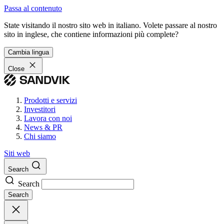
Passa al contenuto
State visitando il nostro sito web in italiano. Volete passare al nostro
sito in inglese, che contiene informazioni più complete?
Cambia lingua
Close
Prodotti e servizi
Investitori
Lavora con noi
News & PR
Chi siamo
Siti web
Search
Search
Search