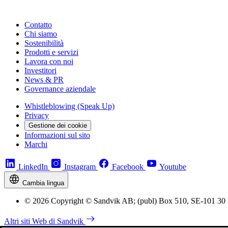
Contatto
Chi siamo
Sostenibilità
Prodotti e servizi
Lavora con noi
Investitori
News & PR
Governance aziendale
Whistleblowing (Speak Up)
Privacy
Gestione dei cookie
Informazioni sul sito
Marchi
LinkedIn
Instagram
Facebook
Youtube
Cambia lingua
© 2026 Copyright © Sandvik AB; (publ) Box 510, SE-101 30
Altri siti Web di Sandvik