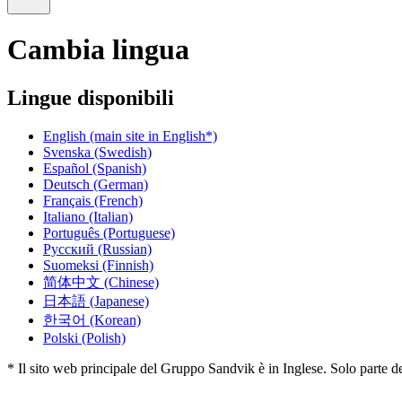
Cambia lingua
Lingue disponibili
English
(main site in English*)
Svenska
(Swedish)
Español
(Spanish)
Deutsch
(German)
Français
(French)
Italiano
(Italian)
Português
(Portuguese)
Русский
(Russian)
Suomeksi
(Finnish)
简体中文
(Chinese)
日本語
(Japanese)
한국어
(Korean)
Polski
(Polish)
* Il sito web principale del Gruppo Sandvik è in Inglese. Solo parte dei 