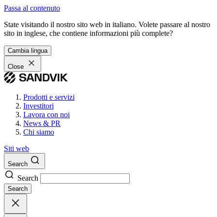
Passa al contenuto
State visitando il nostro sito web in italiano. Volete passare al nostro
sito in inglese, che contiene informazioni più complete?
Cambia lingua
Close
Prodotti e servizi
Investitori
Lavora con noi
News & PR
Chi siamo
Siti web
Search
Search
Search