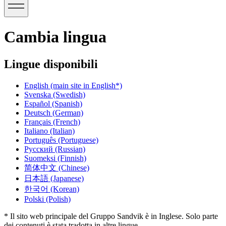
Cambia lingua
Lingue disponibili
English
(main site in English*)
Svenska
(Swedish)
Español
(Spanish)
Deutsch
(German)
Français
(French)
Italiano
(Italian)
Português
(Portuguese)
Русский
(Russian)
Suomeksi
(Finnish)
简体中文
(Chinese)
日本語
(Japanese)
한국어
(Korean)
Polski
(Polish)
* Il sito web principale del Gruppo Sandvik è in Inglese. Solo parte
dei contenuti è stata tradotta in altre lingue.