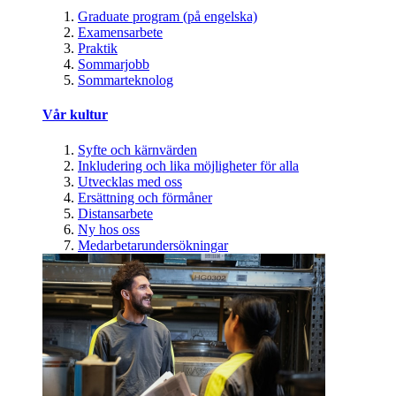
Graduate program (på engelska)
Examensarbete
Praktik
Sommarjobb
Sommarteknolog
Vår kultur
Syfte och kärnvärden
Inkludering och lika möjligheter för alla
Utvecklas med oss
Ersättning och förmåner
Distansarbete
Ny hos oss
Medarbetarundersökningar