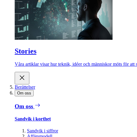
Stories
Våra artiklar visar hur teknik, idéer och människor möts för att 
Berättelser
Om oss
Om oss
Sandvik i korthet
Sandvik i siffror
Affärsmodell