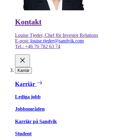
Kontakt
Louise Tjeder, Chef för Investor Relations
E-post:
louise.tjeder@sandvik.com
Tel.: +46 70 782 63 74
Karriär
Karriär
Lediga jobb
Jobbområden
Karriär på Sandvik
Student