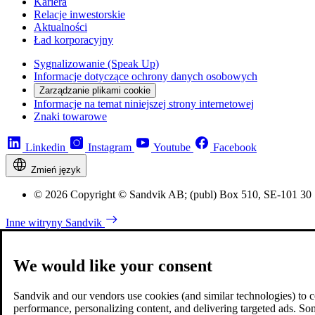
Kariera
Relacje inwestorskie
Aktualności
Ład korporacyjny
Sygnalizowanie (Speak Up)
Informacje dotyczące ochrony danych osobowych
Zarządzanie plikami cookie
Informacje na temat niniejszej strony internetowej
Znaki towarowe
Linkedin
Instagram
Youtube
Facebook
Zmień język
© 2026 Copyright © Sandvik AB; (publ) Box 510, SE-101 30
Inne witryny Sandvik
We would like your consent
Sandvik and our vendors use cookies (and similar technologies) to coll
performance, personalizing content, and delivering targeted ads. So