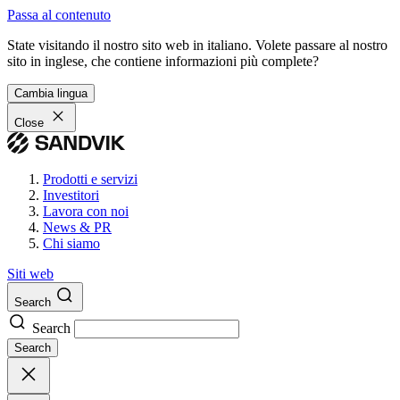
Passa al contenuto
State visitando il nostro sito web in italiano. Volete passare al nostro
sito in inglese, che contiene informazioni più complete?
Cambia lingua
Close
Prodotti e servizi
Investitori
Lavora con noi
News & PR
Chi siamo
Siti web
Search
Search
Search