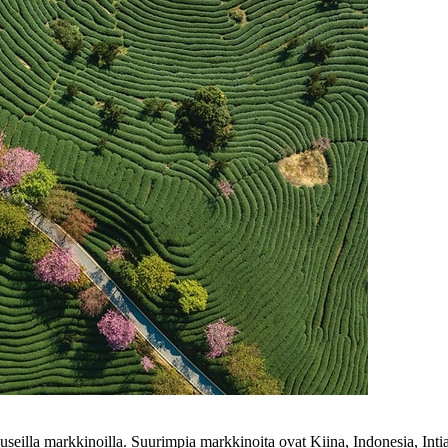
useilla markkinoilla. Suurimpia markkinoita ovat Kiina, Indonesia, Intia