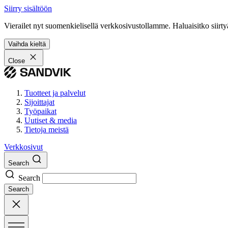
Siirry sisältöön
Vierailet nyt suomenkielisellä verkkosivustollamme. Haluaisitko siirty
Vaihda kieltä
Close
Tuotteet ja palvelut
Sijoittajat
Työpaikat
Uutiset & media
Tietoja meistä
Verkkosivut
Search
Search
Search