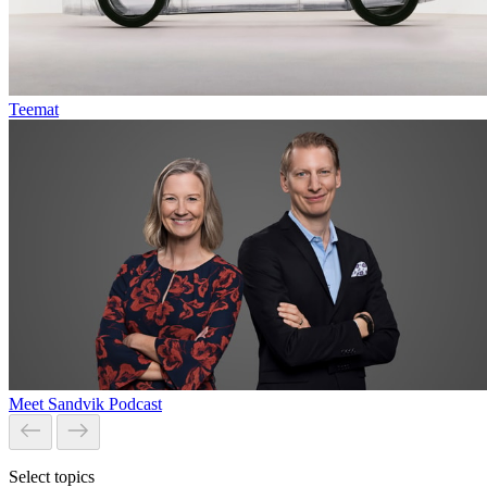
Teemat
Meet Sandvik Podcast
Select topics