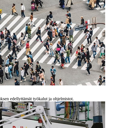
uksen edellyttämät työkalut ja ohjelmistot.