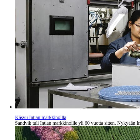
Kasvu Intian markkinoilla
Sandvik tuli Intian markkinoille yli 60 vuotta sitten. Nykyään 