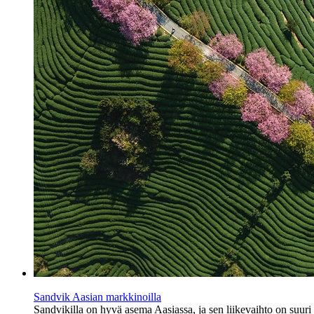
Sandvik Aasian markkinoilla
Sandvikilla on hyvä asema Aasiassa, ja sen liikevaihto on suuri 