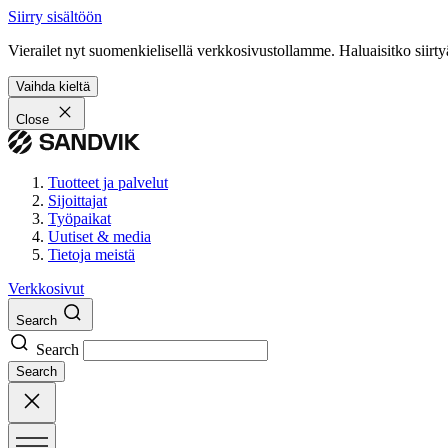
Siirry sisältöön
Vierailet nyt suomenkielisellä verkkosivustollamme. Haluaisitko siirty
Vaihda kieltä
Close
Tuotteet ja palvelut
Sijoittajat
Työpaikat
Uutiset & media
Tietoja meistä
Verkkosivut
Search
Search
Search