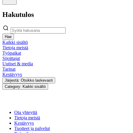
Hakutulos
Hae
Kaikki sisältö
Tietoja meistä
Työpaikat
Sijoittajat
Uutiset & media
Tarinat
Kestävyys
Järjestä: Otsikko laskevasti
Category: Kaikki sisältö
Ota yhteyttä
Tietoja meistä
Kestävyys
Tuotteet ja palvelut