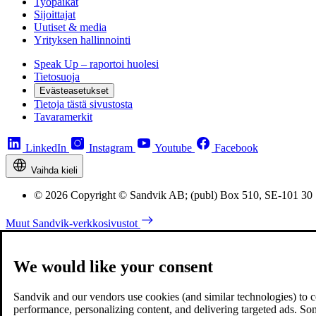
Työpaikat
Sijoittajat
Uutiset & media
Yrityksen hallinnointi
Speak Up – raportoi huolesi
Tietosuoja
Evästeasetukset
Tietoja tästä sivustosta
Tavaramerkit
LinkedIn
Instagram
Youtube
Facebook
Vaihda kieli
© 2026 Copyright © Sandvik AB; (publ) Box 510, SE-101 30
Muut Sandvik-verkkosivustot
We would like your consent
Sandvik and our vendors use cookies (and similar technologies) to coll
performance, personalizing content, and delivering targeted ads. So